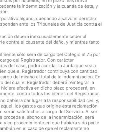
estas por aquéllos, en el plazo más breve
edente la indemnización y la cuantía de ésta, y
ción.
orporativo alguno, quedando a salvo el derecho
espondan ante los Tribunales de Justicia contra el
nización deberá inexcusablemente ceder al
e contra el causante del daño, y mientras tanto
malmente sólo será de cargo del Colegio el 75 por
 cargo del Registrador. Con carácter
ias del caso, podrá acordar la Junta que sea a
 bien que el Registrador contribuya con cantidad
 cargo del mismo el total de la indemnización. En
ro del cual el Registrador deberá reintegrar la
 hiciera efectiva en dicho plazo procederá, en
ariamente, contra todos los bienes del Registrador.
no debiera dar lugar a la responsabilidad civil y,
aquél, los gastos que origine esta reclamación
 serán satisfechos a cargo del Servicio. Al ser
ue proceda el abono de la indemnización, será
me y en procedimiento en que hubiera sido parte
 también en el caso de que el reclamante no