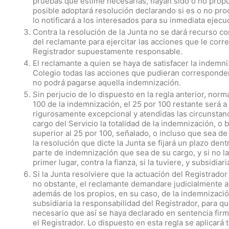
pruebas que estime necesarias, hayan sido o no propu
posible adoptará resolución declarando si es o no proc
lo notificará a los interesados para su inmediata ejecu
Contra la resolución de la Junta no se dará recurso c
del reclamante para ejercitar las acciones que le corr
Registrador supuestamente responsable.
El reclamante a quien se haya de satisfacer la indem
Colegio todas las acciones que pudieran corresponderl
no podrá pagarse aquella indemnización.
Sin perjucio de lo dispuesto en la regla anterior, nor
100 de la indemnización, el 25 por 100 restante será a
rigurosamente excepcional y atendidas las circunstanc
cargo del Servicio la totalidad de la indemnización, o
superior al 25 por 100, señalado, o incluso que sea de
la resolución que dicte la Junta se fijará un plazo dent
parte de indemnización que sea de su cargo, y si no la
primer lugar, contra la fianza, si la tuviere, y subsidi
Si la Junta resolviere que la actuación del Registrador 
no obstante, el reclamante demandare judicialmente a 
además de los propios, en su caso, de la indemnización
subsidiaria la responsabilidad del Registrador, para q
necesario que así se haya declarado en sentencia fir
el Registrador. Lo dispuesto en esta regla se aplicará