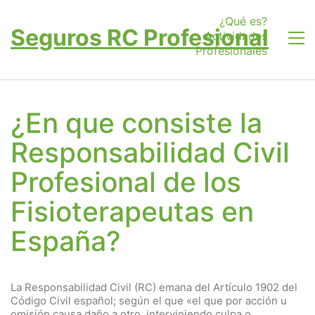
¿Qué es?
Seguros RC Profesional
Actividades
Profesionales
¿En que consiste la
Responsabilidad Civil
Profesional de los
Fisioterapeutas en
España?
La Responsabilidad Civil (RC) emana del Artículo 1902 del
Código Civil español; según el que «el que por acción u
omisión causa daño a otro, interviniendo culpa o